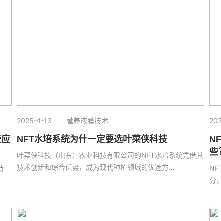
2025-4-13
营养液膜技术
202
些应
NFT水培系统为什一定要选叶菜侠科技
N
些
叶菜侠科技（山东）农业科技有限公司的NFT水培系统凭借其
技术创新和综合优势，成为现代种植领域的优选方…
特
N
分