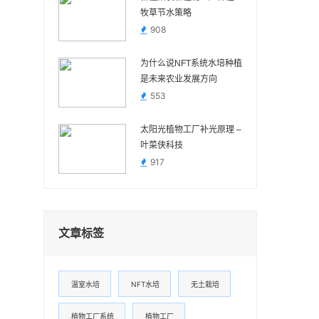
牧草节水策略
908
为什么说NFT系统水培种植
是未来农业发展方向
553
太阳光植物工厂补光原理 –
叶菜侠科技
917
文章标签
温室水培
NFT水培
无土栽培
植物工厂系统
植物工厂