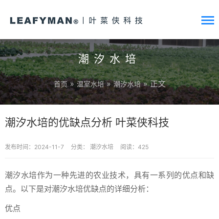
潮汐水培
»
»
» 正文
首页
温室水培
潮汐水培
潮汐水培的优缺点分析 叶菜侠科技
发布时间：2024-11-7
分类：
潮汐水培
阅读：425
潮汐水培作为一种先进的农业技术，具有一系列的优点和缺
点。以下是对潮汐水培优缺点的详细分析：
优点