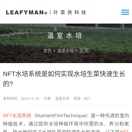
温室水培
»
» 正文
首页
温室水培
NFT水培系统是如何实现水培生菜快速生长
的?
发布时间：2024-5-20
分类：
温室水培
阅读：827
NFT水培系统
（NutrientFilmTechnique）是一种先进的室内
种植技术，通过提供水培种植环境中所需的水、养分和氧