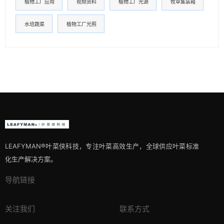
植物工厂应用
视频资料
植物工厂光源
牧草集装箱
水培蔬菜
植物工厂光照
LEAFYMAN®️叶菜侠科技，专注叶菜高效生产，全球供应叶菜标准
化生产解决方案。
导航链接
关注我们
联系方式