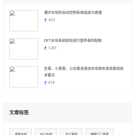
潮汐水培的自动控制系统组成与原理
402
DFT水培系统如何进行营养液的配制
1,261
生菜、小青菜、小白菜深液流水培周年高效栽培技
术要点
419
文章标签
温室水培
NFT水培
无土栽培
植物工厂系统