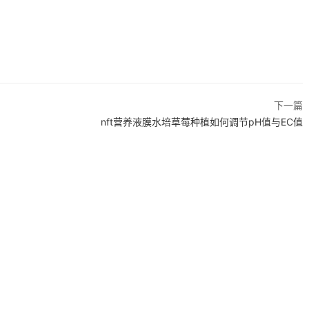
下一篇
nft营养液膜水培草莓种植如何调节pH值与EC值