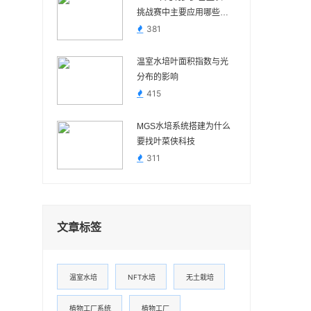
挑战赛中主要应用哪些技
术
381
温室水培叶面积指数与光
分布的影响
415
MGS水培系统搭建为什么
要找叶菜侠科技
311
文章标签
温室水培
NFT水培
无土栽培
植物工厂系统
植物工厂