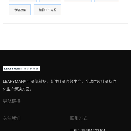
水培蔬菜
植物工厂光照
LEAFYMAN®️叶菜侠科技，专注叶菜高效生产，全球供应叶菜标准
化生产解决方案。
导航链接
关注我们
联系方式
手机：15684222101