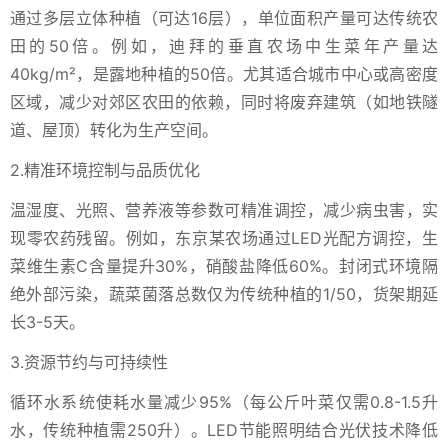
通过多层立体种植（可达16层），单位面积产量可达传统农
田的50倍。例如，迪拜的垂直农场中生菜年产量达
40kg/m²，是露地种植的50倍。尤其适合城市中心或高密度
区域，减少对郊区农田的依赖，同时将废弃建筑（如地铁隧
道、屋顶）转化为生产空间。
2.精准环境控制与品质优化
温湿度、光照、营养液等参数可精准调控，减少病虫害，实
现零农药残留。例如，东京某农场通过LED光配方调控，生
菜维生素C含量提升30%，硝酸盐降低60%。封闭式环境隔
绝外部污染，蔬菜菌落总数仅为传统种植的1/50，货架期延
长3-5天。
3.资源节约与可持续性
循环水系统使耗水量减少95%（每公斤叶菜仅需0.8-1.5升
水，传统种植需250升）。LED节能照明结合光伏技术降低