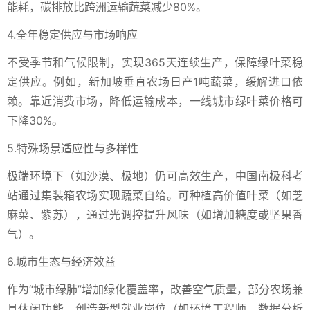
能耗，碳排放比跨洲运输蔬菜减少80%。
4.全年稳定供应与市场响应
不受季节和气候限制，实现365天连续生产，保障绿叶菜稳
定供应。例如，新加坡垂直农场日产1吨蔬菜，缓解进口依
赖。靠近消费市场，降低运输成本，一线城市绿叶菜价格可
下降30%。
5.特殊场景适应性与多样性
极端环境下（如沙漠、极地）仍可高效生产，中国南极科考
站通过集装箱农场实现蔬菜自给。可种植高价值叶菜（如芝
麻菜、紫苏），通过光调控提升风味（如增加糖度或坚果香
气）。
6.城市生态与经济效益
作为“城市绿肺”增加绿化覆盖率，改善空气质量，部分农场兼
具休闲功能。创造新型就业岗位（如环境工程师、数据分析