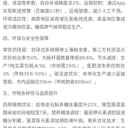
值、液温等参数，自动补液精度达2%。远程控制：通过App
实现断流预警（灵敏度0.1秒）、远程管理，减少人工干预。
环境适应性：高原地区采用增压泵维持流速，高温地区集成
液冷模块控温，确保跨气候带稳定生产。
四、环保与安全性保障
零农药残留：封闭式系统隔绝土壤病虫害，第三方检测显示
农药检出率为0%，大肠杆菌数量降低99.6%。节水减排：生
产1吨生菜仅耗水10L（传统需250L），氮肥流失率控制在
3%（传统35%-50%）。碳足迹优化：本地化生产减少运输
里程，市内运输仅50km（传统跨省800km）。
五、作物多样性与品质提升
药用植物优化：如铁皮石斛多糖含量提升22%，微型蔬菜苗
期采收时间缩短至7天。营养精准调控：番茄钾元素调控促进
糖分积累，菠菜铁元素添加预防黄叶病。根系优化技术：生