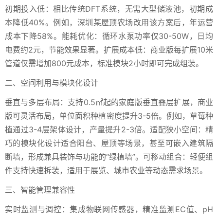
初期投入低：相比传统DFT系统，无需大型储液池，初期成
本降低40%。例如，深圳某屋顶农场改用该方案后，年运营
成本下降58%。能耗优化：循环水泵功率仅30-50W，日均
电费约2元，节能效果显著。扩展成本低：商业版每扩展10米
管道仅需增加800元成本，标准模块2小时即可完成组装。
二、空间利用与模块化设计
垂直与多层布局：支持0.5㎡起的家庭版垂直叠层扩展，商业
版可灵活布局，单位面积种植密度提升3-5倍。例如，草莓种
植通过3-4层架体设计，产量提升2-3倍。适配狭小空间：精
巧的模块化设计适合阳台、屋顶等场景，甚至可嵌入建筑隔
断墙，形成兼具装饰与功能的“绿植墙”。可移动组合：轻便组
件支持快速拆装，适用于展览、城市农业等动态需求场景。
三、智能管理兼容性
实时监测与调控：集成物联网传感器，精准监测EC值、pH