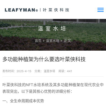
温室水培
»
» 正文
首页
温室水培
多功能种植架为什么要选叶菜侠科技
发布时间：2025-4-15
分类：
温室水培
阅读：441
叶菜侠科技的NFT水培系统及其多功能种植架在现代农业中
表现突出，以下是其核心优势的详细分析：
一、全生命周期成本优势