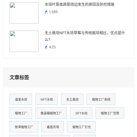
水培叶菜类蔬菜烧边发生的原因及防控措施
1,585
无土栽培NFT水培草莓与传统栽培相比，优点是什
么？
425
文章标签
温室水培
NFT水培
无土栽培
植物工厂系统
植物工厂
集装箱植物工厂
DFT水培
植物工厂优势
牧草植物工厂
垂直农场
植物工厂灯光