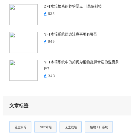
DFT水培根系的养护要点 叶菜侠科技
535
NFT水培系统建造注意事项有哪些
949
NFT水培系统中的如何为植物提供合适的湿度条
件？
343
文章标签
温室水培
NFT水培
无土栽培
植物工厂系统