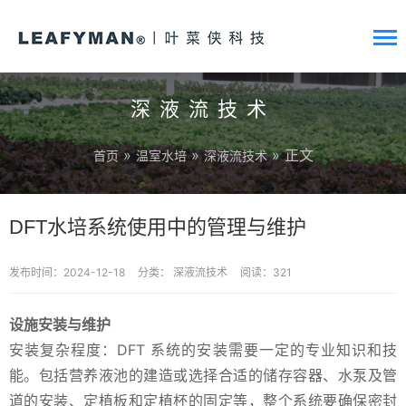
深液流技术
»
»
» 正文
首页
温室水培
深液流技术
DFT水培系统使用中的管理与维护
发布时间：2024-12-18
分类：
深液流技术
阅读：321
设施安装与维护
安装复杂程度：DFT 系统的安装需要一定的专业知识和技
能。包括营养液池的建造或选择合适的储存容器、水泵及管
道的安装、定植板和定植杯的固定等，整个系统要确保密封