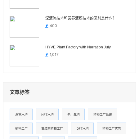
深液流技术和营养液膜技术的区别是什么？
400
HYVE Plant Factory with Narration July
1,017
文章标签
温室水培
NFT水培
无土栽培
植物工厂系统
植物工厂
集装箱植物工厂
DFT水培
植物工厂优势