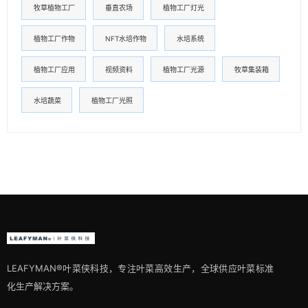
牧草植物工厂
垂直农场
植物工厂灯光
植物工厂作物
NFT水培作物
水培系统
植物工厂应用
视频资料
植物工厂光源
牧草集装箱
水培蔬菜
植物工厂光照
LEAFYMAN®️叶菜侠科技，专注叶菜高效生产，全球供应叶菜标准
化生产解决方案。