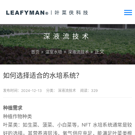
深液流技术
»
»
» 正文
首页
温室水培
深液流技术
如何选择适合的水培系统？
发布时间：2024-12-13
分类：
深液流技术
阅读：329
种植需求
种植作物种类
叶菜类：如生菜、菠菜、小白菜等，NFT 水培系统通常是较
好的选择。其营养液层浅，氧气供应充足，能满足叶菜类根