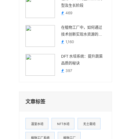
型及生长阶段
469
在植物工厂中，如何通过
技术创新实现水资源的节
约和循环利用? – 叶菜侠
1,160
DFT 水培系统：提升蔬菜
品质的秘诀
397
文章标签
温室水培
NFT水培
无土栽培
植物工厂系统
植物工厂