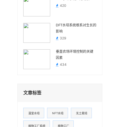
420
DFT水培系统根系对生长的
影响
329
垂直农场环境控制的关键
因素
434
文章标签
温室水培
NFT水培
无土栽培
植物工厂系统
植物工厂