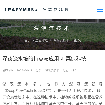
深液流技术
»
»
» 正文
首页
温室水培
深液流技术
深夜流水培的特点与应用 叶菜侠科技
发布时间：2024-10-18
分类：
深液流技术
阅读：430
深夜流水培，也称为深液流栽培
（DeepFlowTechnique,DFT），是一种无土栽培技术，适用
于设施栽培床中。在这种技术中，植物的根系被悬置在营养
液层上方，而根系则延伸到营养液中生长。营养液的深度通