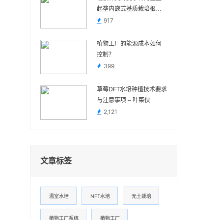
起垄内嵌式基质栽培根区
温热的影响
917
植物工厂的能源成本如何
控制？
399
草莓DFT水培种植技术要求
与注意事项 – 叶菜侠
2,121
文章标签
温室水培
NFT水培
无土栽培
植物工厂系统
植物工厂