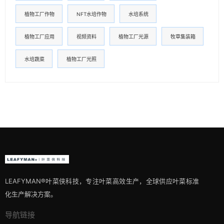
植物工厂作物
NFT水培作物
水培系统
植物工厂应用
视频资料
植物工厂光源
牧草集装箱
水培蔬菜
植物工厂光照
LEAFYMAN®️叶菜侠科技，专注叶菜高效生产，全球供应叶菜标准
化生产解决方案。
导航链接