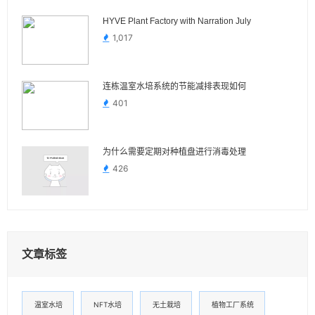
HYVE Plant Factory with Narration July
1,017
连栋温室水培系统的节能减排表现如何
401
为什么需要定期对种植盘进行消毒处理
426
文章标签
温室水培
NFT水培
无土栽培
植物工厂系统