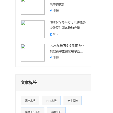
境中的优势
456
NFT水培每平方可以种植多
少叶菜？怎么增加产量？ –
叶菜侠
912
2024年光明多多垂直农业
挑战赛中主要应用哪些技
术
380
文章标签
温室水培
NFT水培
无土栽培
植物工厂系统
植物工厂