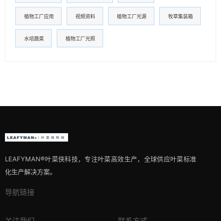
植物工厂应用
视频资料
植物工厂光源
牧草集装箱
水培蔬菜
植物工厂光照
LEAFYMAN®️叶菜侠科技，专注叶菜高效生产，全球供应叶菜标准
化生产解决方案。
导航链接
关注我们
联系方式