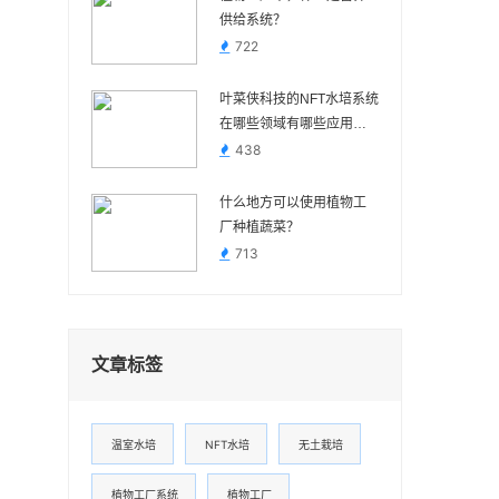
供给系统？
722
叶菜侠科技的NFT水培系统
在哪些领域有哪些应用前
景？
438
什么地方可以使用植物工
厂种植蔬菜？
713
文章标签
温室水培
NFT水培
无土栽培
植物工厂系统
植物工厂